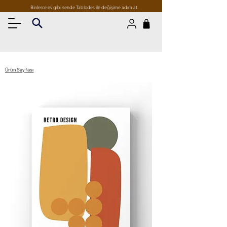
Binlerce ev gibi sende Tablodes ile değişime adım at.
Ürün Sayfası