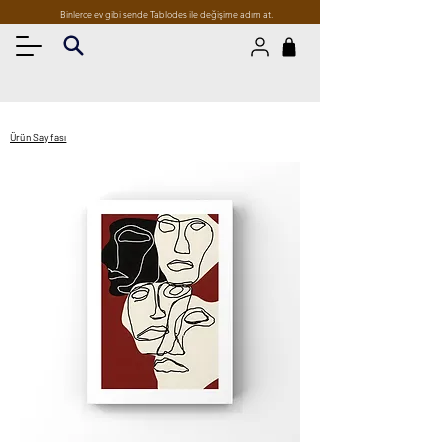
Binlerce ev gibi sende Tablodes ile değişime adım at.
Ürün Sayfası