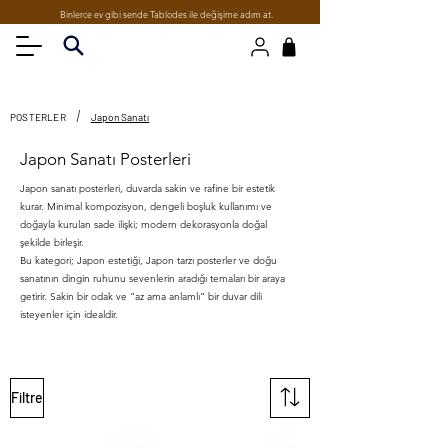
Binlerce ev gibi sende Tablodes ile değişime adım at.
/
POSTERLER
Japon Sanatı
Japon Sanatı Posterleri
Japon sanatı posterleri, duvarda sakin ve rafine bir estetik
kurar. Minimal kompozisyon, dengeli boşluk kullanımı ve
doğayla kurulan sade ilişki; modern dekorasyonla doğal
şekilde birleşir.
Bu kategori; Japon estetiği, Japon tarzı posterler ve doğu
sanatının dingin ruhunu sevenlerin aradığı temaları bir araya
getirir. Sakin bir odak ve “az ama anlamlı” bir duvar dili
isteyenler için idealdir.
Filtre