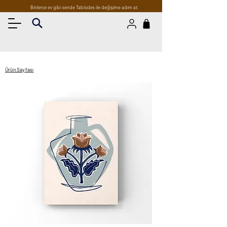
Binlerce ev gibi sende Tablodes ile değişime adım at.
Ürün Sayfası