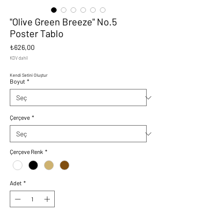
"Olive Green Breeze" No.5
Poster Tablo
Fiyat
₺626,00
KDV dahil
Kendi Setini Oluştur
Boyut
*
Çerçeve
*
Çerçeve Renk
*
Adet
*