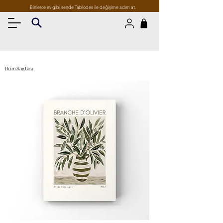
Binlerce ev gibi sende Tablodes ile değişime adım at.
Ürün Sayfası