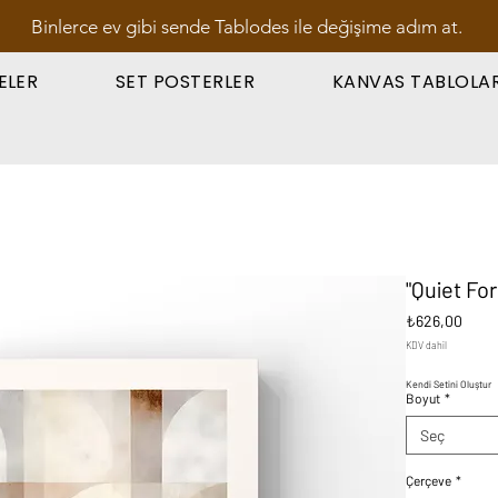
Binlerce ev gibi sende Tablodes ile değişime adım at.
ELER
SET POSTERLER
KANVAS TABLOLA
"Quiet Fo
Fiyat
₺626,00
KDV dahil
Kendi Setini Oluştur
Boyut
*
Seç
Çerçeve
*