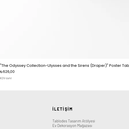
"The Odyssey Collection-Ulysses and the Sirens (Draper)" Poster Tab
Fiyat
₺626,00
KDV dahil
İLETİŞİM
Tablodes Tasarım Atölyesi
Ev Dekorasyon Mağazası