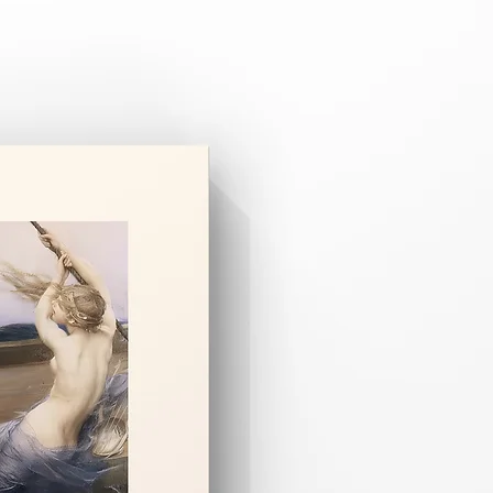
 3–8 iş günüdür.