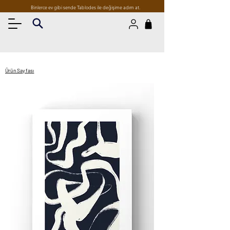
Binlerce ev gibi sende Tablodes ile değişime adım at.
Ürün Sayfası