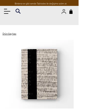
Binlerce ev gibi sende Tablodes ile değişime adım at.
Ürün Sayfası