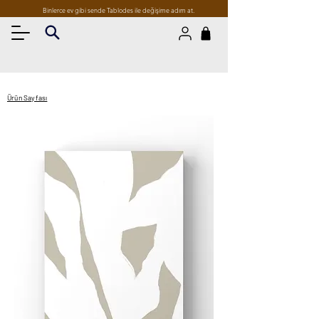
Binlerce ev gibi sende Tablodes ile değişime adım at.
Ürün Sayfası