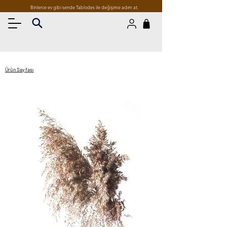
Binlerce ev gibi sende Tablodes ile değişime adım at.
Ürün Sayfası