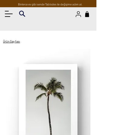
Binlerce ev gibi sende Tablodes ile değişime adım at.
Ürün Sayfası