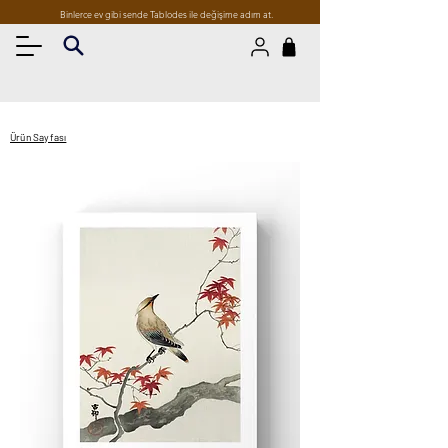
Binlerce ev gibi sende Tablodes ile değişime adım at.
Ürün Sayfası