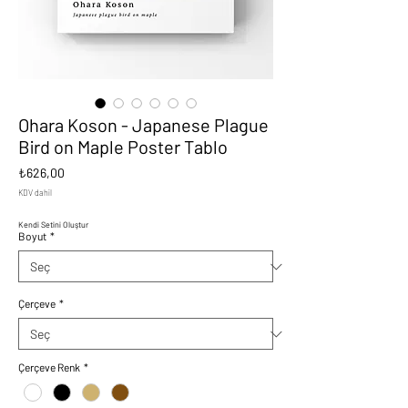
Ohara Koson - Japanese Plague
Bird on Maple Poster Tablo
Fiyat
₺626,00
KDV dahil
Kendi Setini Oluştur
Boyut
*
Çerçeve
*
Çerçeve Renk
*