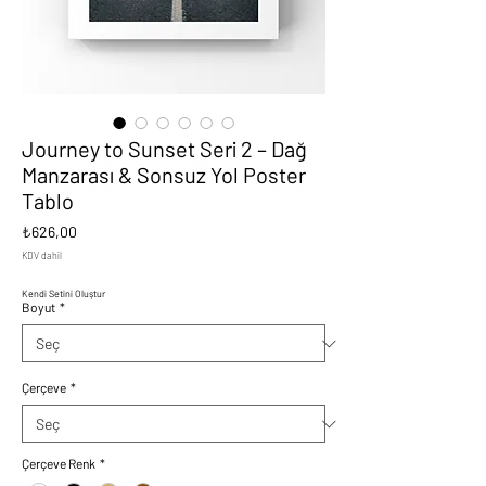
Journey to Sunset Seri 2 – Dağ
Manzarası & Sonsuz Yol Poster
Tablo
Fiyat
₺626,00
KDV dahil
Kendi Setini Oluştur
Boyut
*
Çerçeve
*
Çerçeve Renk
*