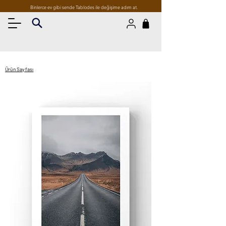
Binlerce ev gibi sende Tablodes ile değişime adım at.
Ürün Sayfası