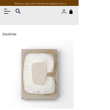
Binlerce ev gibi sende Tablodes ile değişime adım at.
Ürün Sayfası