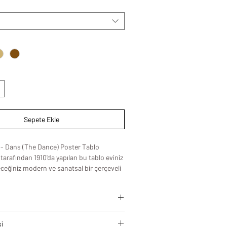
Sepete Ekle
 - Dans (The Dance) Poster Tablo
tarafından 1910'da yapılan bu tablo eviniz
eceğiniz modern ve sanatsal bir çerçeveli
.
leri, modern yaşam alanlarına estetik
si
zamansız bir şıklık kazandırmak için