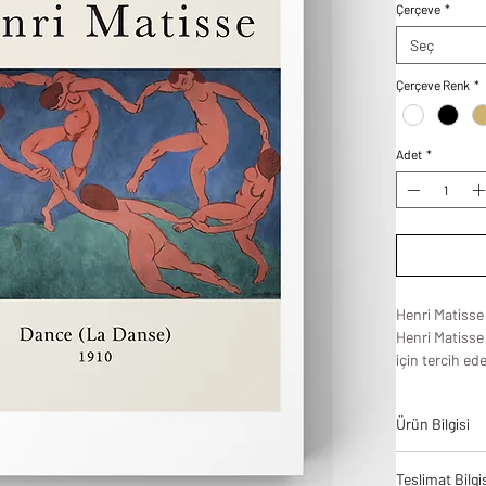
Çerçeve
*
Seç
Çerçeve Renk
*
Adet
*
Henri Matisse
Henri Matisse 
için tercih ed
poster olabilir
Ürün Bilgisi
Tablodes ürün
Teslimat Bilgi
bir denge ve 