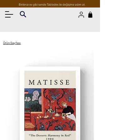
Binlerce ev gibi sende Tablodes ile değişime adım at.
Ürün Sayfası