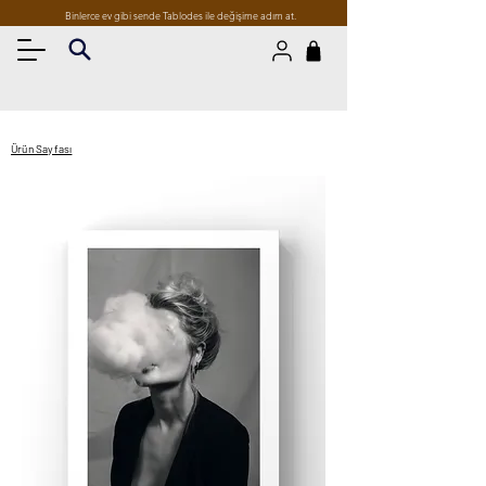
Binlerce ev gibi sende Tablodes ile değişime adım at.
Ürün Sayfası