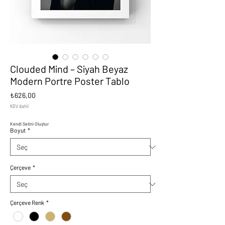
Clouded Mind – Siyah Beyaz
Modern Portre Poster Tablo
Fiyat
₺626,00
KDV dahil
Kendi Setini Oluştur
Boyut
*
Çerçeve
*
Çerçeve Renk
*