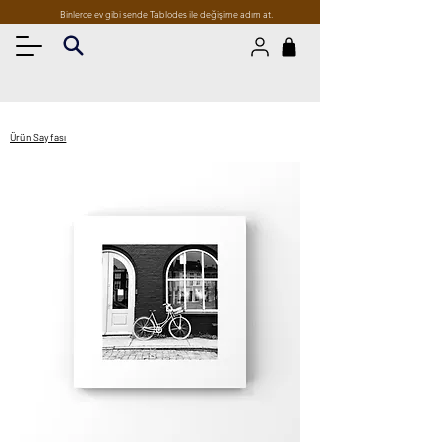
Binlerce ev gibi sende Tablodes ile değişime adım at.
Ürün Sayfası