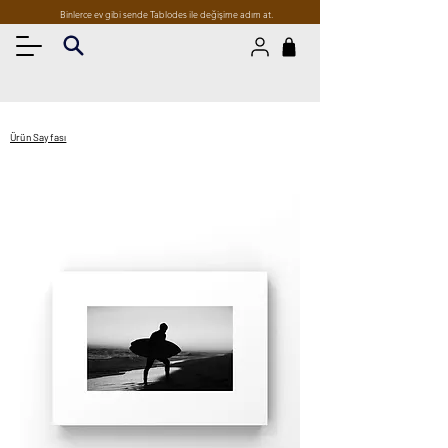
Binlerce ev gibi sende Tablodes ile değişime adım at.
Ürün Sayfası