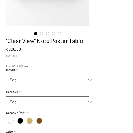
"Clear View" No:5 Poster Tablo
Fiyat
₺626,00
KDV dahil
Kendi Setini Oluştur
Boyut
*
Çerçeve
*
Çerçeve Renk
*
Adet
*