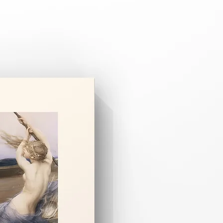
pariş üzerine özel olarak hazırlanır.
 3–8 iş günüdür.