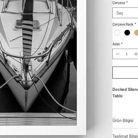
Çerçeve
*
Seç
Çerçeve Renk
*
Adet
*
Docked Silen
Tablo
Docked Silenc
Tablo, marinad
Ürün Bilgisi
zarafetini siy
buluşturan öz
Tablodes ürün
önden gelen s
Teslimat Bilgi
bir denge ve 