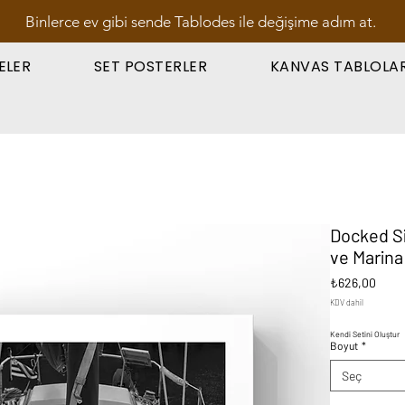
Binlerce ev gibi sende Tablodes ile değişime adım at.
ELER
SET POSTERLER
KANVAS TABLOLA
Docked Si
ve Marina
Fiyat
₺626,00
KDV dahil
Kendi Setini Oluştur
Boyut
*
Seç