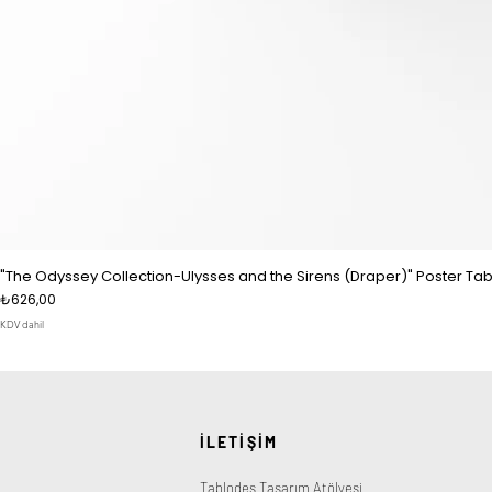
"The Odyssey Collection-Ulysses and the Sirens (Draper)" Poster Tab
Fiyat
₺626,00
KDV dahil
İLETİŞİM
Tablodes Tasarım Atölyesi