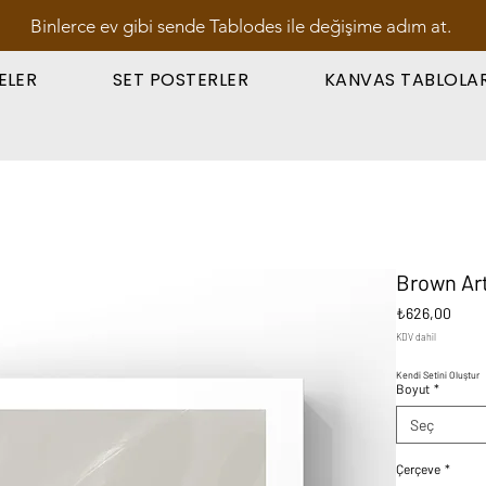
Binlerce ev gibi sende Tablodes ile değişime adım at.
ELER
SET POSTERLER
KANVAS TABLOLA
Brown Art
Fiyat
₺626,00
KDV dahil
Kendi Setini Oluştur
Boyut
*
Seç
Çerçeve
*