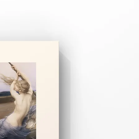
 3–8 iş günüdür.