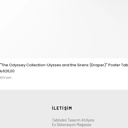
"The Odyssey Collection-Ulysses and the Sirens (Draper)" Poster Tab
Fiyat
₺626,00
KDV dahil
İLETİŞİM
Tablodes Tasarım Atölyesi
Ev Dekorasyon Mağazası