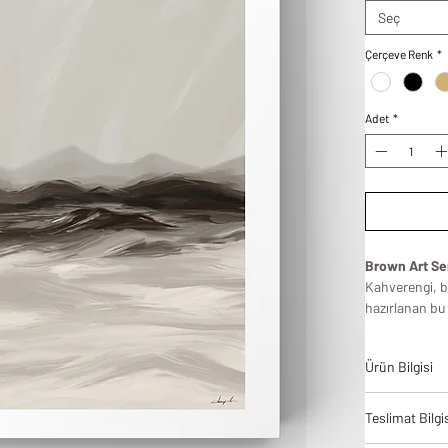
Seç
Çerçeve Renk
*
Adet
*
Brown Art Ser
Kahverengi, be
hazırlanan bu 
dokulu fırçala
Duvarlarınızda
Ürün Bilgisi
setini evinizi
tasarladık.
Tablodes ürün
Teslimat Bilgi
bir denge ve 
yüksek kalite 