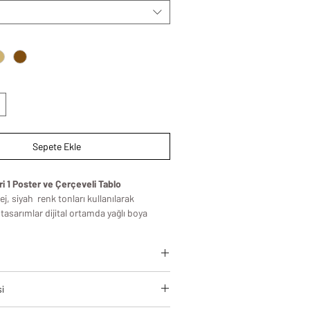
Sepete Ekle
i 1 Poster ve Çerçeveli Tablo
j, siyah renk tonları kullanılarak
tasarımlar dijital ortamda yağlı boya
r kullanılarak hazırlanmıştır.
 sanat rüzgarları estirecek bu tablo
n tüm odaları için kullanıma uygun olarak
leri, modern yaşam alanlarına estetik
si
zamansız bir şıklık kazandırmak için
standartlarında üretilir.