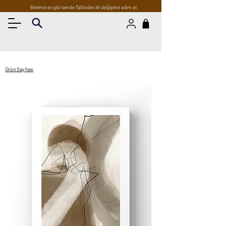
Binlerce ev gibi sende Tablodes ile değişime adım at.
Ürün Sayfası