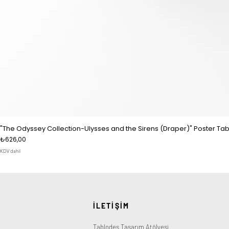
"The Odyssey Collection-Ulysses and the Sirens (Draper)" Poster Tab
Fiyat
₺626,00
KDV dahil
İLETİŞİM
Tablodes Tasarım Atölyesi