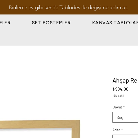
Binlerce ev gibi sende Tablodes ile değişime adım at.
ELER
SET POSTERLER
KANVAS TABLOLA
Ahşap Re
Fiyat
₺904,00
KDV dahil
Boyut
*
Seç
Adet
*