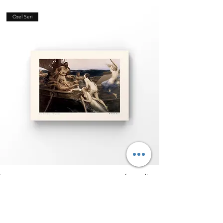
üretilir.
olarak teslimat tutarında farklılık olabilir.
Lamine Çerçeve:
Sade, pürüzsüz ve modern
Özel Seri
3.000 TL ve üzeri siparişlerde kargo
çizgisiyle ekonomik bir seçenektir.
ücretsizdir.
Her iki çerçevede de kırılmaya dayanıklı şeffaf
Siparişiniz üretim tamamlandıktan sonra
PVC panel, dayanıklı arka kapak ve hazır askı
kargo firmasına teslim edilir. Teslimat süreleri
aparatı bulunur.
genellikle 1–3 iş günüdür.
Kanvas Ürünler
Premium tuval kumaşına yüksek çözünürlüklü
baskı uygulanır ve galeri tipi ahşap şasiye
gerilir.
Görsel Doğruluğu
Tüm ürün görselleri, ekran ayarlarına bağlı
olarak küçük ton farkları gösterebilir.
Üretim Süreci
Tüm ürünler sipariş üzerine özel olarak
hazırlanır. Üretim süresi 3–8 iş günüdür.
"The Odyssey Collection-Ulysses and the Sirens (Draper)"
Poster Tablo
Fiyat
Fiyat
₺626,00
KDV dahil