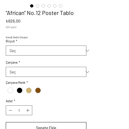
"African" No.12 Poster Tablo
Fiyat
₺626,00
KDV dahil
Kendi Setini Oluştur
Boyut
*
Çerçeve
*
Çerçeve Renk
*
Adet
*
Sepete Ekle