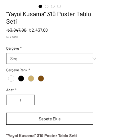
"Yayoi Kusama" 3'lü Poster Tablo
Seti
Normal
İndirimli
 ₺3.047,00 
₺2.437,60
Fiyat
Fiyat
KDV dahil
Çerçeve
*
Çerçeve Renk
*
Adet
*
Sepete Ekle
"Yayoi Kusama" 3'lü Poster Tablo Seti