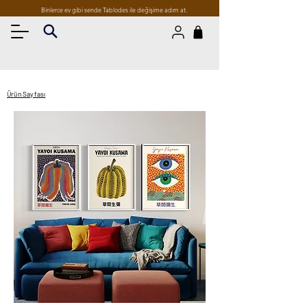
Binlerce ev gibi sende Tablodes ile değişime adım at.
Ürün Sayfası