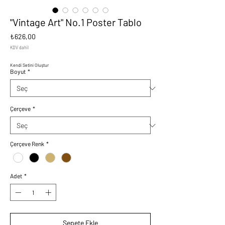
"Vintage Art" No.1 Poster Tablo
Fiyat
₺626,00
KDV dahil
Kendi Setini Oluştur
Boyut
*
Çerçeve
*
Çerçeve Renk
*
Adet
*
Sepete Ekle