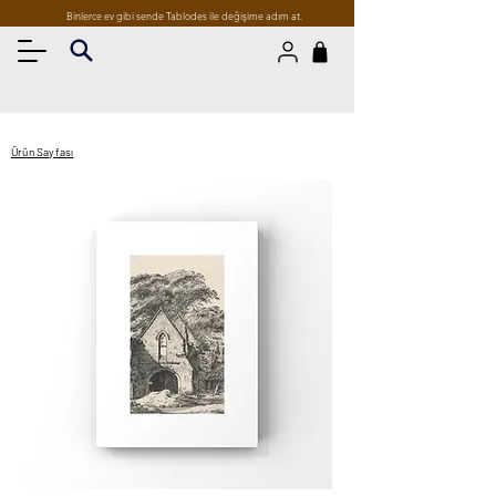
Binlerce ev gibi sende Tablodes ile değişime adım at.
Ürün Sayfası