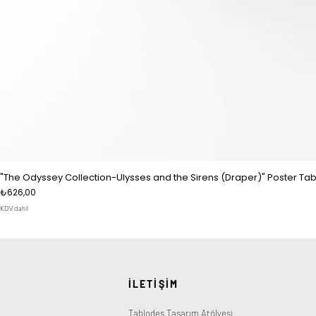
"The Odyssey Collection-Ulysses and the Sirens (Draper)" Poster Tab
Fiyat
₺626,00
KDV dahil
İLETİŞİM
Tablodes Tasarım Atölyesi