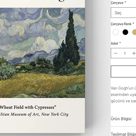
Çerçeve
*
Seç
Çerçeve Renk
*
Adet
*
Van Gogh’un 
eserinden uya
gücünü ve sana
duvarlarınıza 
tonlu buğday t
Ürün Bilgisi
Gogh’un duygus
kompozisyon o
Tablodes ürün
modern bir s
Teslimat Bilgi
bir denge ve 