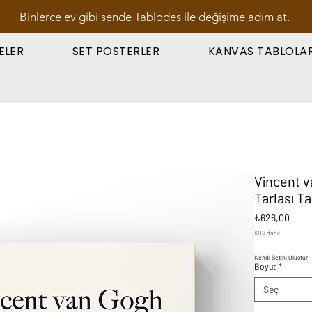
Binlerce ev gibi sende Tablodes ile değişime adım at.
ELER
SET POSTERLER
KANVAS TABLOLA
Vincent v
Tarlası T
Fiyat
₺626,00
KDV dahil
Kendi Setini Oluştur
Boyut
*
Seç