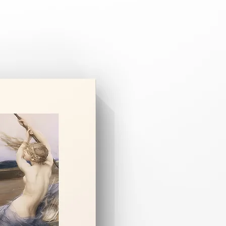
pariş üzerine özel olarak hazırlanır.
 3–8 iş günüdür.