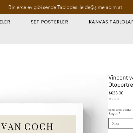
Binlerce ev gibi sende Tablodes ile değişime adım at.
ELER
SET POSTERLER
KANVAS TABLOLA
Vincent v
Otoportre
Fiyat
₺626,00
KDV dahil
Kendi Setini Oluştur
Boyut
*
Seç