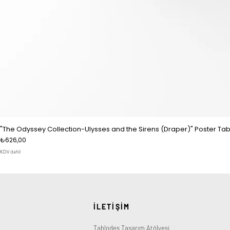
"The Odyssey Collection-Ulysses and the Sirens (Draper)" Poster Tab
Fiyat
₺626,00
KDV dahil
İLETİŞİM
Tablodes Tasarım Atölyesi