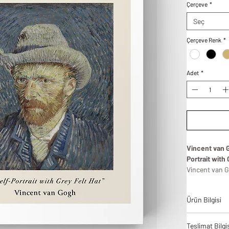
Çerçeve
*
Seç
Çerçeve Renk
*
Adet
*
Vincent van G
Portrait with 
Vincent van G
içinde önemli 
yaparken muh
Ürün Bilgisi
aynada göründ
yüzünün sağı 
Tablodes ürün
Bu otoportrele
Teslimat Bilgi
bir denge ve 