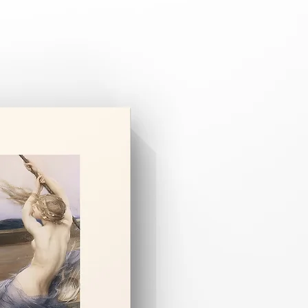
pariş üzerine özel olarak hazırlanır.
 3–8 iş günüdür.