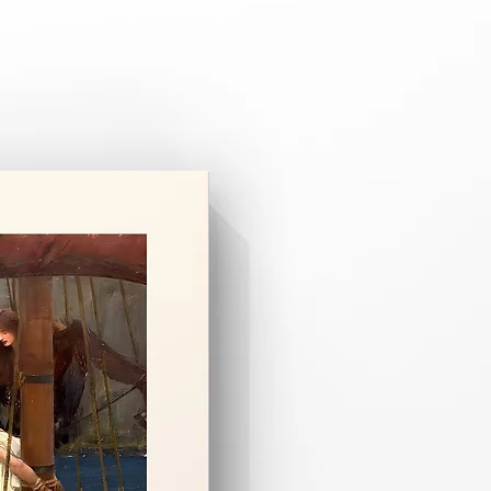
pariş üzerine özel olarak hazırlanır.
 3–8 iş günüdür.