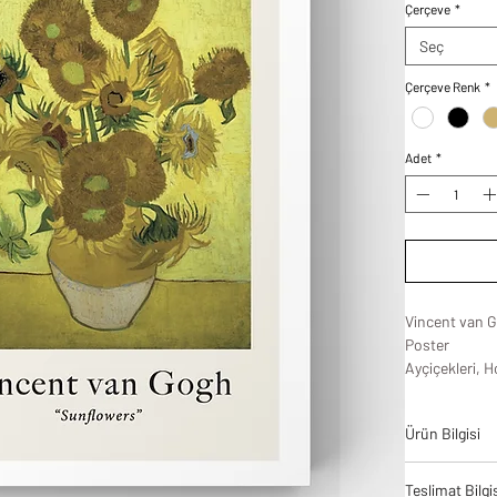
Çerçeve
*
Seç
Çerçeve Renk
*
Adet
*
Vincent van G
Poster
Ayçiçekleri, 
natürmort seri
olan bu resim 
Ürün Bilgisi
katacaktır.
Tablodes ürün
Teslimat Bilgi
bir denge ve 