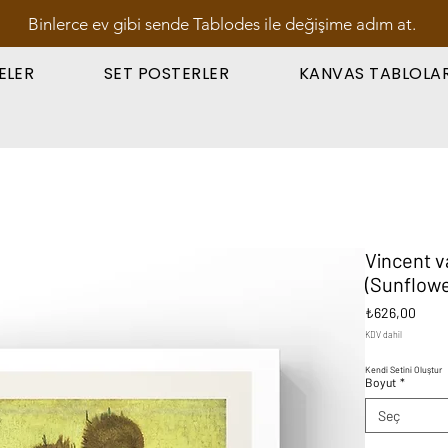
Binlerce ev gibi sende Tablodes ile değişime adım at.
ELER
SET POSTERLER
KANVAS TABLOLA
Vincent v
(Sunflowe
Fiyat
₺626,00
KDV dahil
Kendi Setini Oluştur
Boyut
*
Seç