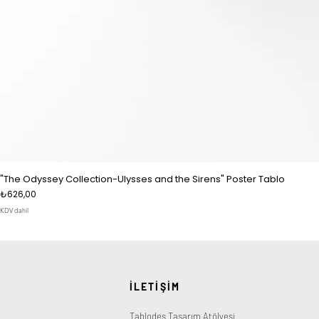
"The Odyssey Collection-Ulysses and the Sirens" Poster Tablo
Fiyat
₺626,00
KDV dahil
İLETİŞİM
Tablodes Tasarım Atölyesi