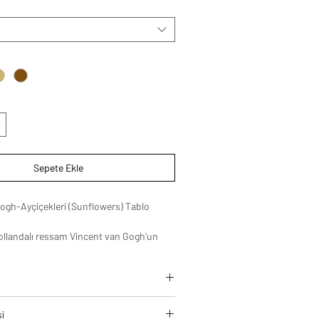
Sepete Ekle
ogh-Ayçiçekleri (Sunflowers) Tablo
Hollandalı ressam Vincent van Gogh'un
sidir. Serinin en güzel parçalarından biri
evinize renk ve sanatsal bir hava
leri, modern yaşam alanlarına estetik
si
zamansız bir şıklık kazandırmak için