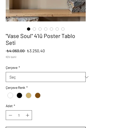
"Vase Soul" 4'lü Poster Tablo
Seti
Normal
İndirimli
 ₺4.063,00 
₺3.250,40
Fiyat
Fiyat
KDV dahil
Çerçeve
*
Çerçeve Renk
*
Adet
*