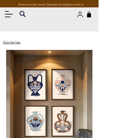
Binlerce ev gibi sende Tablodes ile değişime adım at.
Ürün Sayfası