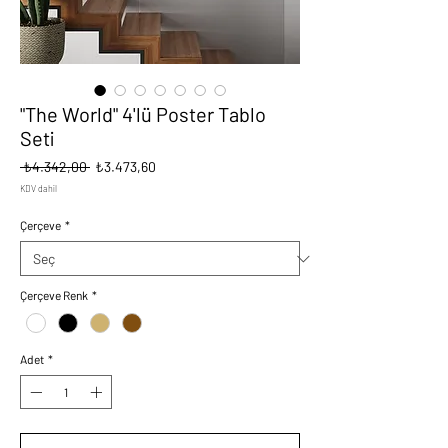
"The World" 4'lü Poster Tablo
Seti
Normal
İndirimli
 ₺4.342,00 
₺3.473,60
Fiyat
Fiyat
KDV dahil
Çerçeve
*
Çerçeve Renk
*
Adet
*