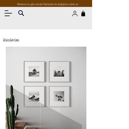
Binlerce ev gibi sende Tablodes ile değişime adım at.
Ürün Sayfası