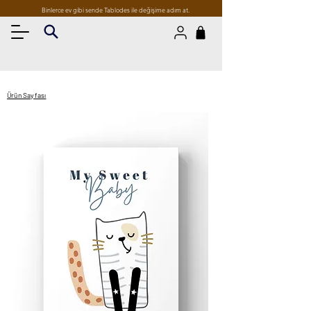
Binlerce ev gibi sende Tablodes ile değişime adım at.
Ürün Sayfası