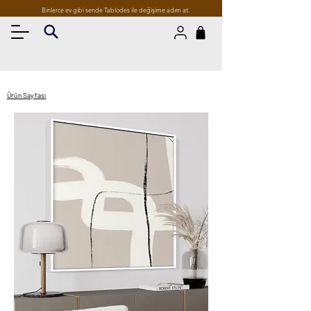
Binlerce ev gibi sende Tablodes ile değişime adım at.
Ürün Sayfası