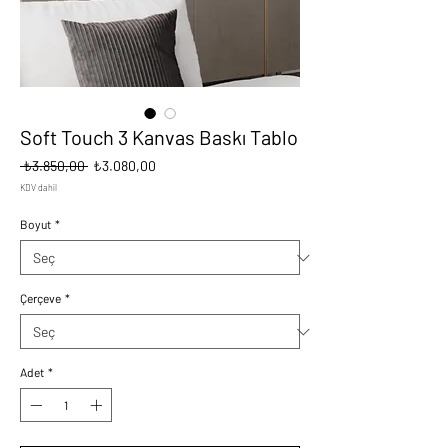
Soft Touch 3 Kanvas Baskı Tablo
Normal
İndirimli
 ₺3.850,00 
₺3.080,00
Fiyat
Fiyat
KDV dahil
Boyut
*
Çerçeve
*
Adet
*