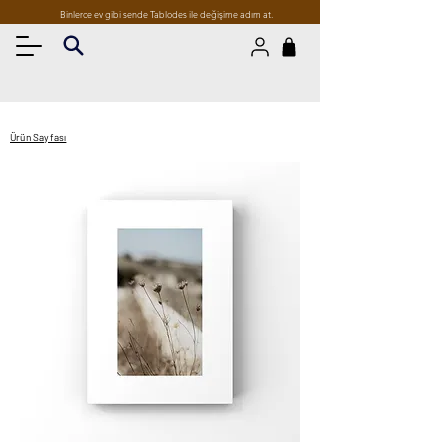
Binlerce ev gibi sende Tablodes ile değişime adım at.
Ürün Sayfası