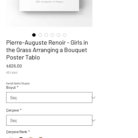
Pierre-Auguste Renoir - Girls in
the Grass Arranging a Bouquet
Poster Tablo
Fiyat
₺626,00
KDV dahil
Kendi Setini Oluştur
Boyut
*
Çerçeve
*
Çerçeve Renk
*