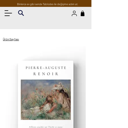
Binlerce ev gibi sende Tablodes ile değişime adım at.
Ürün Sayfası