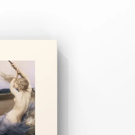
 3–8 iş günüdür.