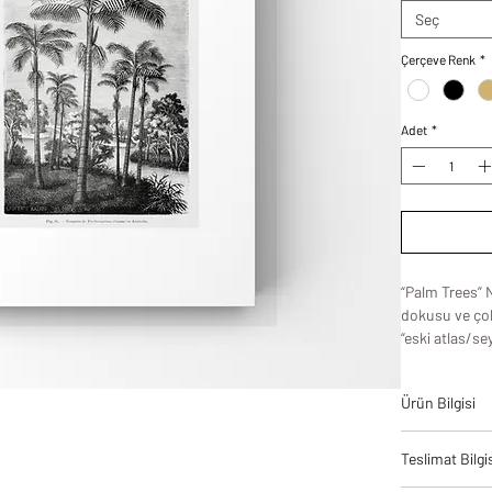
Seç
Çerçeve Renk
*
Adet
*
“Palm Trees” N
dokusu ve ço
“eski atlas/se
karakter kazan
yormadan odan
Ürün Bilgisi
açık duvarlard
bir kontrast et
Tablodes ürün
Çerçeve seçim
Teslimat Bilgi
bir denge ve 
beyaz çerçeve
yüksek kalite 