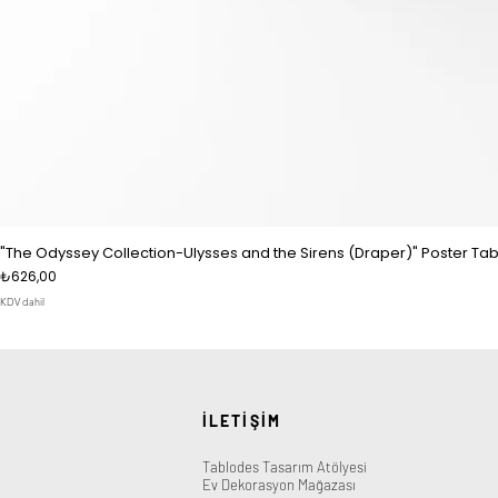
"The Odyssey Collection-Ulysses and the Sirens (Draper)" Poster Tab
Fiyat
₺626,00
KDV dahil
İLETİŞİM
Tablodes Tasarım Atölyesi
Ev Dekorasyon Mağazası