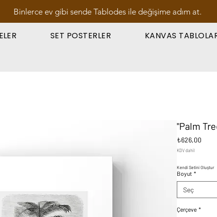
Binlerce ev gibi sende Tablodes ile değişime adım at.
ELER
SET POSTERLER
KANVAS TABLOLA
"Palm Tre
Fiyat
₺626,00
KDV dahil
Kendi Setini Oluştur
Boyut
*
Seç
Çerçeve
*