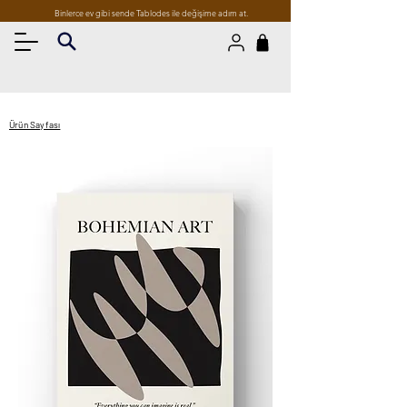
Binlerce ev gibi sende Tablodes ile değişime adım at.
Ürün Sayfası