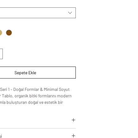
Sepete Ekle
 Seri 1 – Doğal Formlar & Minimal Soyut
r Tablo, organik bitki formlarını modern
ımla buluşturan doğal ve estetik bir
prak tonları, yumuşak geçişler ve elle
arın birleşimi; yaşam alanlarında sıcak,
n bir atmosfer oluşturur.
 alan bu tasarım; salon, oturma odası,
leri, modern yaşam alanlarına estetik
, koridor, yatak odası ve modern
si
zamansız bir şıklık kazandırmak için