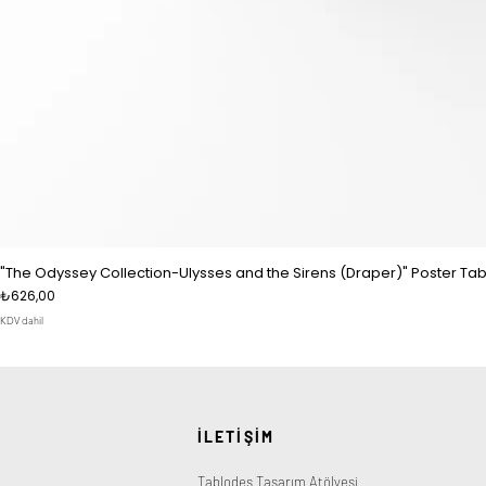
"The Odyssey Collection-Ulysses and the Sirens (Draper)" Poster Tab
Fiyat
₺626,00
KDV dahil
İLETİŞİM
Tablodes Tasarım Atölyesi