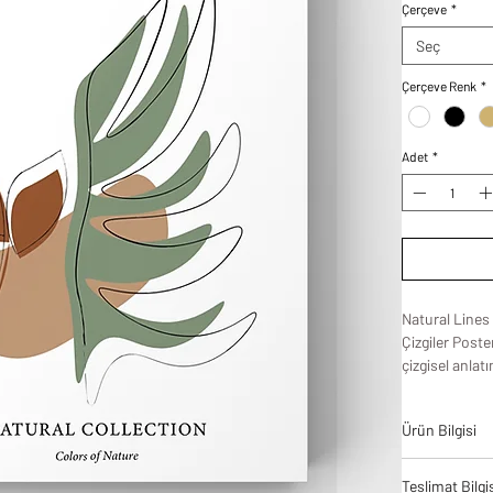
Çerçeve
*
Seç
Çerçeve Renk
*
Adet
*
Natural Lines
Çizgiler Poste
çizgisel anlat
tasarımdır. To
çizilmiş forml
Ürün Bilgisi
rafine ve saki
Doğadan ilham
Tablodes ürün
çalışma alanı
Teslimat Bilgi
bir denge ve 