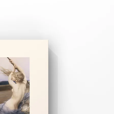
pariş üzerine özel olarak hazırlanır.
 3–8 iş günüdür.