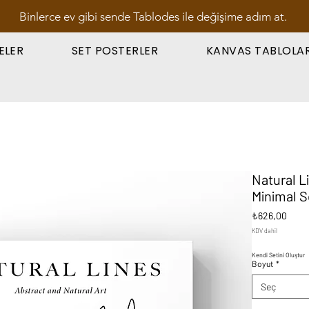
Binlerce ev gibi sende Tablodes ile değişime adım at.
ELER
SET POSTERLER
KANVAS TABLOLA
Natural L
Minimal S
Fiyat
₺626,00
KDV dahil
Kendi Setini Oluştur
Boyut
*
Seç