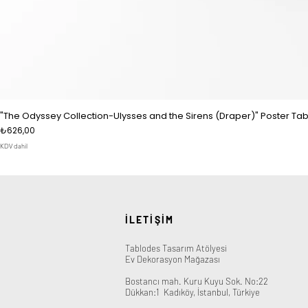
"The Odyssey Collection-Ulysses and the Sirens (Draper)" Poster Tab
Fiyat
₺626,00
KDV dahil
İLETİŞİM
Tablodes Tasarım Atölyesi
Ev Dekorasyon Mağazası
Bostancı mah. Kuru Kuyu Sok. No:22
Dükkan:1
​
Kadıköy, İstanbul, Türkiye