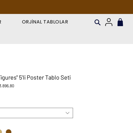
R
ORJİNAL TABLOLAR
gures" 5'li Poster Tablo Seti
rmal
İndirimli
3.896,80
at
Fiyat