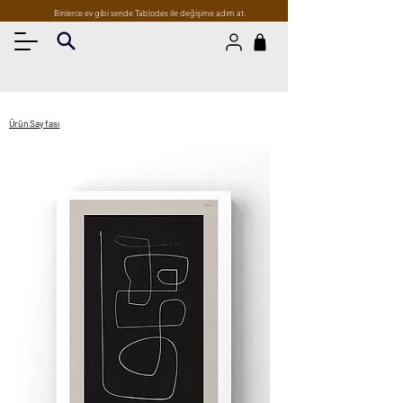
Binlerce ev gibi sende Tablodes ile değişime adım at.
Ürün Sayfası