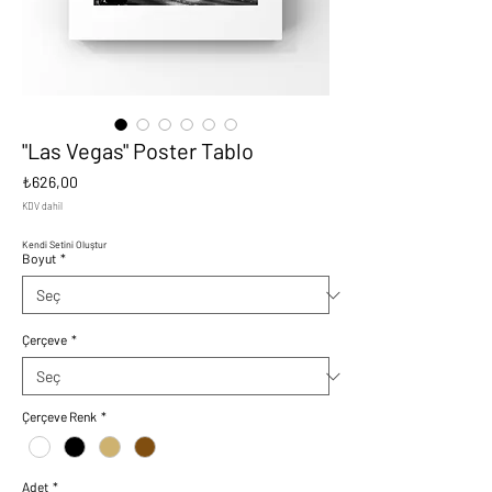
"Las Vegas" Poster Tablo
Fiyat
₺626,00
KDV dahil
Kendi Setini Oluştur
Boyut
*
Çerçeve
*
Çerçeve Renk
*
Adet
*