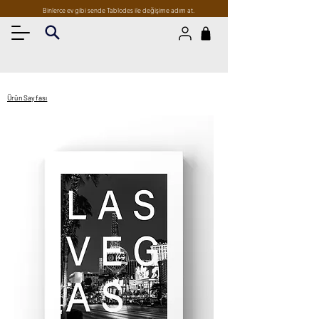
Binlerce ev gibi sende Tablodes ile değişime adım at.
Ürün Sayfası