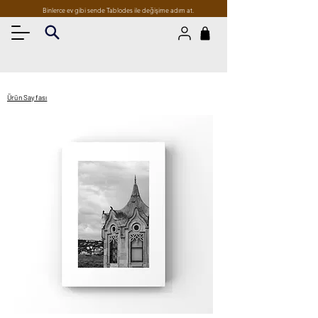
Binlerce ev gibi sende Tablodes ile değişime adım at.
Ürün Sayfası