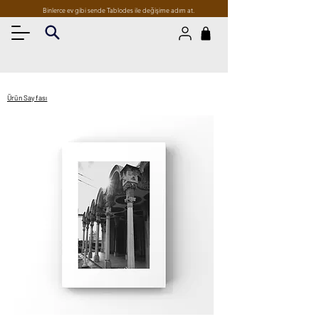
Binlerce ev gibi sende Tablodes ile değişime adım at.
Ürün Sayfası