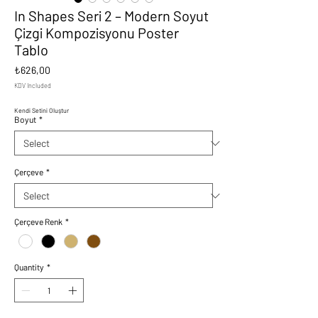
In Shapes Seri 2 – Modern Soyut
Çizgi Kompozisyonu Poster
Tablo
Price
₺626,00
KDV Included
Kendi Setini Oluştur
Boyut
*
Çerçeve
*
Çerçeve Renk
*
Quantity
*