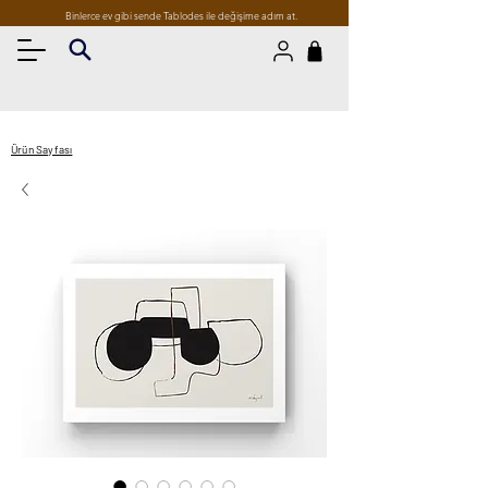
Binlerce ev gibi sende Tablodes ile değişime adım at.
Ürün Sayfası