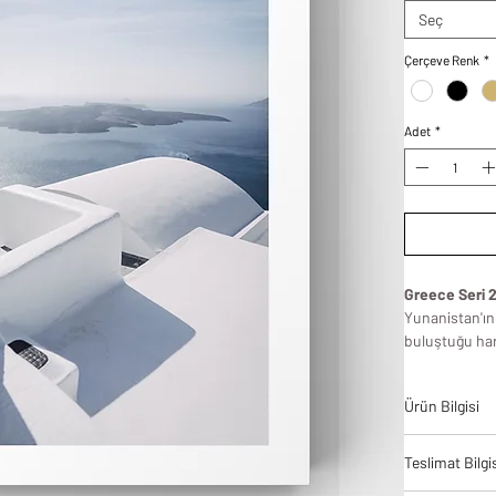
Seç
Çerçeve Renk
*
Adet
*
Greece Seri 2
Yunanistan'ın 
buluştuğu har
derledik. Bakt
modern görsel
Ürün Bilgisi
serisini eviniz
Tablodes ürün
Teslimat Bilgi
bir denge ve 
yüksek kalite 