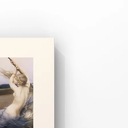
 3–8 iş günüdür.