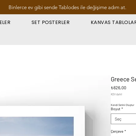
Binlerce ev gibi sende Tablodes ile değişime adım at.
ELER
SET POSTERLER
KANVAS TABLOLA
Greece Se
Fiyat
₺626,00
KDV dahil
Kendi Setini Oluştur
Boyut
*
Seç
Çerçeve
*