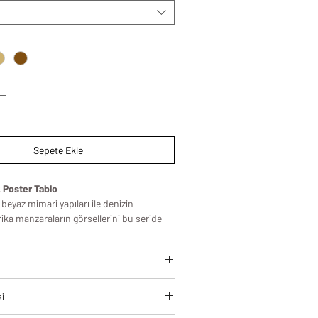
Sepete Ekle
 Poster Tablo
beyaz mimari yapıları ile denizin
ika manzaraların görsellerini bu seride
ıkça içinizi ferahlatacak, aydınlık ve
lerin bulunduğu bu çerçeveli poster
in her odası için kullanabilirsiniz.
leri, modern yaşam alanlarına estetik
si
zamansız bir şıklık kazandırmak için
standartlarında üretilir.