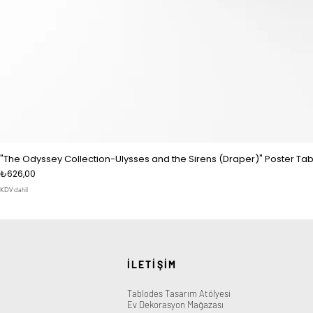
"The Odyssey Collection-Ulysses and the Sirens (Draper)" Poster Tab
Fiyat
₺626,00
KDV dahil
İLETİŞİM
Tablodes Tasarım Atölyesi
Ev Dekorasyon Mağazası