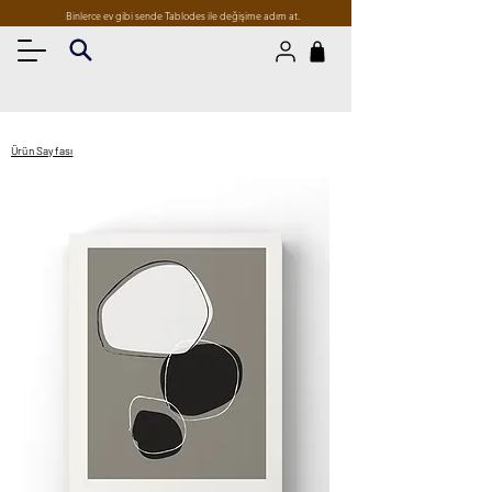
Binlerce ev gibi sende Tablodes ile değişime adım at.
Ürün Sayfası