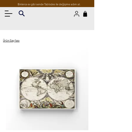
Binlerce ev gibi sende Tablodes ile değişime adım at.
Ürün Sayfası