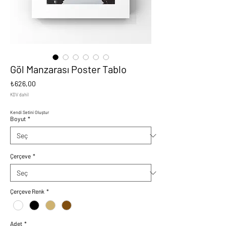
Göl Manzarası Poster Tablo
Fiyat
₺626,00
KDV dahil
Kendi Setini Oluştur
Boyut
*
Çerçeve
*
Çerçeve Renk
*
Adet
*