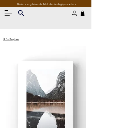
Binlerce ev gibi sende Tablodes ile değişime adım at.
Ürün Sayfası