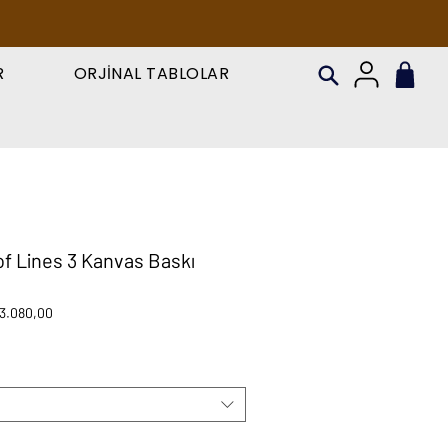
R
ORJİNAL TABLOLAR
of Lines 3 Kanvas Baskı
rmal
İndirimli
3.080,00
yat
Fiyat