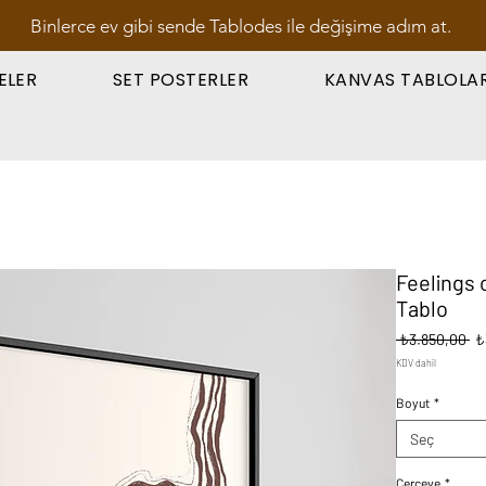
Binlerce ev gibi sende Tablodes ile değişime adım at.
ELER
SET POSTERLER
KANVAS TABLOLA
Feelings 
Tablo
No
 ₺3.850,00 
₺
Fi
KDV dahil
Boyut
*
Seç
Çerçeve
*