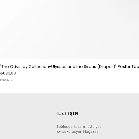
"The Odyssey Collection-Ulysses and the Sirens (Draper)" Poster Tab
Fiyat
₺626,00
KDV dahil
İLETİŞİM
Tablodes Tasarım Atölyesi
Ev Dekorasyon Mağazası