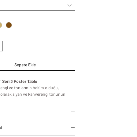
Sepete Ekle
 Seri 3 Poster Tablo
rengi ve tonlarının hakim olduğu,
 olarak siyah ve kahverengi tonunun
 ve şık bir seridir. Evinizin yada
r odasında kullanıma uygun olarak
in rahatlıkla tercih edebilirsiniz.
leri, modern yaşam alanlarına estetik
si
zamansız bir şıklık kazandırmak için
standartlarında üretilir.