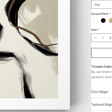
Seç
Çerçeve Renk
*
Adet
*
"Cream Color"
Bu seri krem 
yardımcı renk
bulunduğu sade
ofisinizin he
Ürün Bilgisi
tasarlandığı iç
Tablodes ürün
Teslimat Bilgi
bir denge ve 
yüksek kalite 