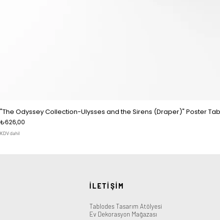
"The Odyssey Collection-Ulysses and the Sirens (Draper)" Poster Tab
Fiyat
₺626,00
KDV dahil
İLETİŞİM
Tablodes Tasarım Atölyesi
Ev Dekorasyon Mağazası