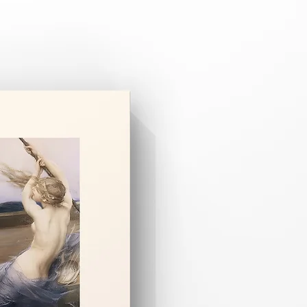
 3–8 iş günüdür.