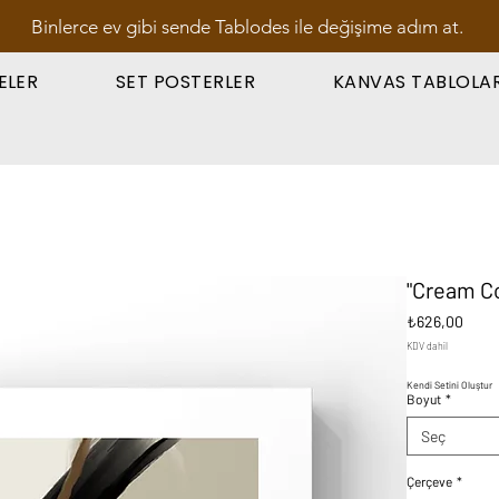
Binlerce ev gibi sende Tablodes ile değişime adım at.
ELER
SET POSTERLER
KANVAS TABLOLA
"Cream Co
Fiyat
₺626,00
KDV dahil
Kendi Setini Oluştur
Boyut
*
Seç
Çerçeve
*